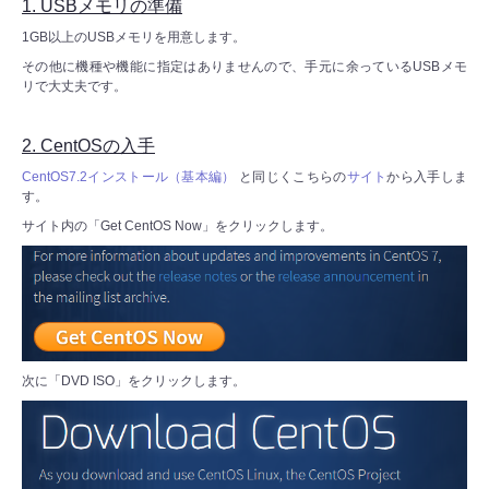
1. USBメモリの準備
1GB以上のUSBメモリを用意します。
その他に機種や機能に指定はありませんので、手元に余っているUSBメモ
リで大丈夫です。
2. CentOSの入手
CentOS7.2インストール（基本編）
と同じくこちらの
サイト
から入手しま
す。
サイト内の「Get CentOS Now」をクリックします。
次に「DVD ISO」をクリックします。