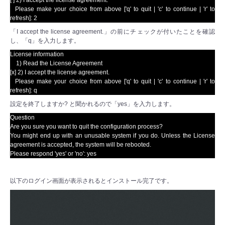
[ ] 2) I accept the license agreement.
Please make your choice from above ['q' to quit | 'c' to continue |
'r' to
refresh]: 2
「I accept the license agreement.」の前にチェックが付いたことを確認
し、「q」を入力します。
License information
1) Read the License Agreement
[x] 2) I accept the license agreement.
Please make your choice from above ['q' to quit | 'c' to continue |
'r' to
refresh]: q
設定を終了しますか? と聞かれるので「yes」を入力します。
Question
Are you sure you want to quit the configuration process?
You might end up with an unusable system if you do. Unless the License
agreement
is accepted, the system will be rebooted.
Please respond 'yes' or 'no': yes
以下のログイン画面が表示されるとインストール完了です。