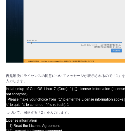
再起動後にライセンスの同意についてメッセージが表示されるので「1」を
入力します。
Initial setup of CentOS Linux 7 (Core) 1) [!] License information
(License
not accepted)
Please make your choice from [ '1' to enter the License information spoke |
'q' to quit |
'c' to continue | 'r' to refresh]: 1
つづいて、同意する「2」を入力します。
License information
1) Read the License Agreement