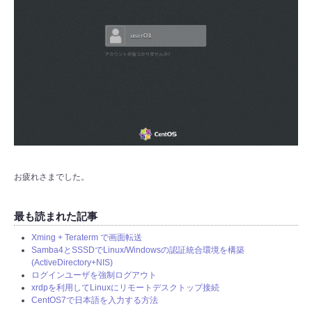
お疲れさまでした。
最も読まれた記事
Xming + Teraterm で画面転送
Samba4とSSSDでLinux/Windowsの認証統合環境を構築
(ActiveDirectory+NIS)
ログインユーザを強制ログアウト
xrdpを利用してLinuxにリモートデスクトップ接続
CentOS7で日本語を入力する方法