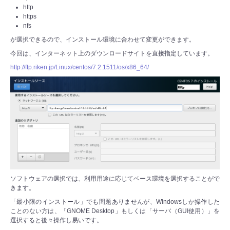
http
https
nfs
が選択できるので、インストール環境に合わせて変更ができます。
今回は、インターネット上のダウンロードサイトを直接指定しています。
http://ftp.riken.jp/Linux/centos/7.2.1511/os/x86_64/
ソフトウェアの選択では、利用用途に応じてベース環境を選択することがで
きます。
「最小限のインストール」でも問題ありませんが、Windowsしか操作した
ことのない方は、「GNOME Desktop」もしくは「サーバ（GUI使用）」を
選択すると後々操作し易いです。