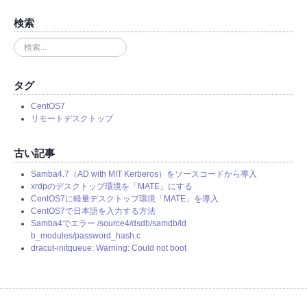
検索
検
索
.
.
タグ
.
CentOS7
リモートデスクトップ
古い記事
Samba4.7（AD with MIT Kerberos）をソースコードから導入
xrdpのデスクトップ環境を「MATE」にする
CentOS7に軽量デスクトップ環境「MATE」を導入
CentOS7で日本語を入力する方法
Samba4でエラー /source4/dsdb/samdb/ld
b_modules/password_hash.c
dracut-initqueue: Warning: Could not boot