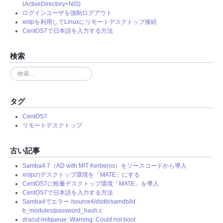
(ActiveDirectory+NIS)
ログインユーザを強制ログアウト
xrdpを利用してLinuxにリモートデスクトップ接続
CentOS7で日本語を入力する方法
検索
検
索
.
.
タグ
.
CentOS7
リモートデスクトップ
古い記事
Samba4.7（AD with MIT Kerberos）をソースコードから導入
xrdpのデスクトップ環境を「MATE」にする
CentOS7に軽量デスクトップ環境「MATE」を導入
CentOS7で日本語を入力する方法
Samba4でエラー /source4/dsdb/samdb/ld
b_modules/password_hash.c
dracut-initqueue: Warning: Could not boot