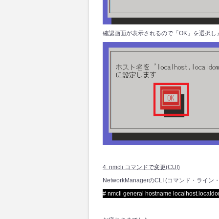
確認画面が表示されるので「OK」を選択し
4. nmcli コマンドで変更(CUI)
NetworkManagerのCLI (コマンド・
# nmcli general hostname localhost.locald