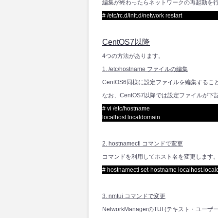
編集が終わったらネットワークの再起動を
# /etc/rc.d/init.d/network restart
CentOS7以降
4つの方法があります。
1. /etc/hostname ファイルの編集
CentOS6同様に設定ファイルを編集する
なお、CentOS7以降では設定ファイルが
# vi /etc/hostname
localhost.localdomain
2. hostnamectl コマンドで変更
コマンドを利用してホスト名を変更します
# hostnamectl set-hostname localhost.loca
3. nmtui コマンドで変更
NetworkManagerのTUI (テキスト・ユ