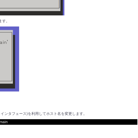
ます。
ライン・インタフェース)を利用して
ホスト名を変更します。
omain