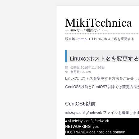
MikiTechnica
―Linuxサーバ構築サイト―
現在地:
ホーム
Linuxのホスト名を変更する
Linuxのホスト名を変更する
公開日:2016年11月03日
参照数: 20125
Linuxのホスト名を変更する方法をご紹介し
CentOS6以前とCentOS7以降では変
CentOS6以前
/etc/sysconfig/network ファイルを編集し
# vi /etc/sysconfig/network
NETWORKING=yes
HOSTNAME=localhost.localdomain