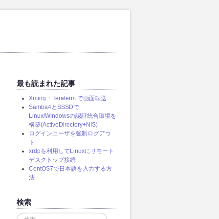
最も読まれた記事
Xming + Teraterm で画面転送
Samba4とSSSDで
Linux/Windowsの認証統合環境を
構築(ActiveDirectory+NIS)
ログインユーザを強制ログアウ
ト
xrdpを利用してLinuxにリモート
デスクトップ接続
CentOS7で日本語を入力する方
法
検索
検