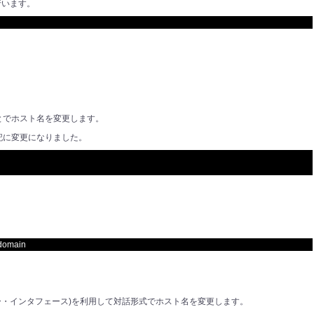
行います。
ことでホスト名を変更します。
下記に変更になりました。
。
ldomain
ーザー・インタフェース)を
利用して対話形式でホスト名を変更します。