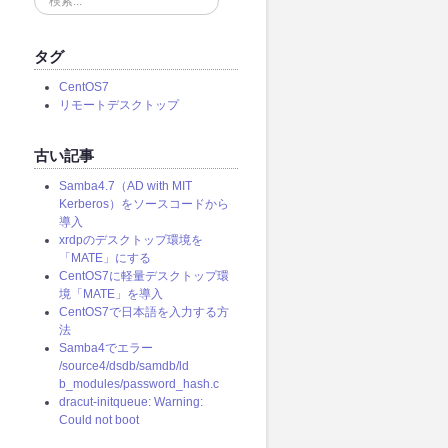
索
.
.
タグ
.
CentOS7
リモートデスクトップ
古い記事
Samba4.7（AD with MIT
Kerberos）をソースコードから
導入
xrdpのデスクトップ環境を
「MATE」にする
CentOS7に軽量デスクトップ環
境「MATE」を導入
CentOS7で日本語を入力する方
法
Samba4でエラー
/source4/dsdb/samdb/ld
b_modules/password_hash.c
dracut-initqueue: Warning:
Could not boot