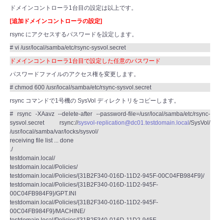
ドメインコントローラ1台目の設定は以上です。
[追加ドメインコントローラの設定]
rsync にアクセスするパスワードを設定します。
# vi /usr/local/samba/etc/rsync-sysvol.secret
ドメインコントローラ1台目で設定した任意のパスワード
パスワードファイルのアクセス権を変更します。
# chmod 600 /usr/local/samba/etc/rsync-sysvol.secret
rsync コマンドで1号機の SysVol ディレクトリをコピーします。
# rsync -XAavz --delete-after --password-file=/usr/local/samba/etc/rsync-
sysvol.secret rsync://
sysvol-replication@dc01.testdomain.local
/SysVol/
/usr/local/samba/var/locks/sysvol/
receiving file list ... done
./
testdomain.local/
testdomain.local/Policies/
testdomain.local/Policies/{31B2F340-016D-11D2-945F-00C04FB984F9}/
testdomain.local/Policies/{31B2F340-016D-11D2-945F-
00C04FB984F9}/GPT.INI
testdomain.local/Policies/{31B2F340-016D-11D2-945F-
00C04FB984F9}/MACHINE/