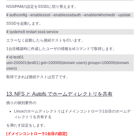
NSS/PAMの設定をSSSDに切り替えます。
# authconfig --enablesssd --enablesssdauth --enablemkhomedir --update
SSSDを起動します。
# systemctl restart sssd.service
エラーなく起動したら接続テストを行います。
1台目構築時に作成したユーザの情報をidコマンドで取得します。
# id test01
uid=200001(test01) gid=100000(domain users) groups=100000(domain
users)
取得できれば接続テストは完了です。
13. NFS と Autofs でホームディレクトリを共有
残りの個別要件の
Linuxのホームディレクトリはドメインコントローラ1台目のホームデ
ィレクトリを共有する
を満たす設定をします。
[ドメインコントローラ1台目の設定]