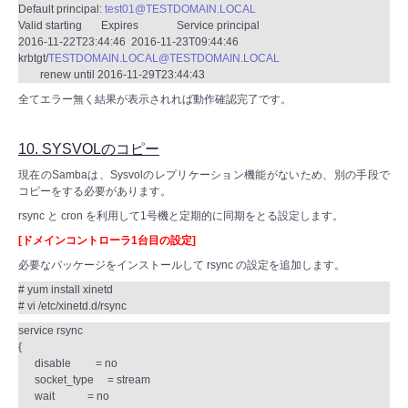
Default principal:
test01@TESTDOMAIN.LOCAL
Valid starting Expires Service principal
2016-11-22T23:44:46 2016-11-23T09:44:46
krbtgt/
TESTDOMAIN.LOCAL@TESTDOMAIN.LOCAL
renew until 2016-11-29T23:44:43
全てエラー無く結果が表示されれば動作確認完了です。
10. SYSVOLのコピー
現在のSambaは、Sysvolのレプリケーション機能がないため、別の手段で
コピーをする必要があります。
rsync と cron を利用して1号機と定期的に同期をとる設定します。
[ドメインコントローラ1台目の設定]
必要なパッケージをインストールして rsync の設定を追加します。
# yum install xinetd
# vi /etc/xinetd.d/rsync
service rsync
{
disable = no
socket_type = stream
wait = no