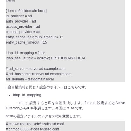
[pam]
[domain/testdomain.local]
id_provider = ad
auth_provider = ad
access_provider = ad
chpass_provider = ad
entry_cache_netgroup_timeout = 15
entry_cache_timeout = 15
ldap_id_mapping = false
ldap_sasl_authid = dc02$@TESTDOMAIN.LOCAL
# ad_server = server.ad.example.com
# ad_hostname = server.ad.example.com
ad_domain = testdomain.local
1台目構築時と同じく設定のポイントはこちらです。
ldap_id_mapping
true に設定するとIDを自動生成します。false に設定するとActive
DirectoryからIDを取得します。今回は false です。
sssdの設定ファイルのアクセス権を変更します。
# chown root:root /etc/sssd/sssd.conf
# chmod 0600 /etc/sssd/sssd.conf