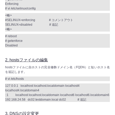
Enforcing
# vi /etc/selinux/config
<略>
#SELINUX=enforcing # コメントアウト
SELINUX=disabled # 追記
<略>
# reboot
# getenforce
Disabled
2. hostsファイルの編集
hostsファイルに自ホストの完全修飾ドメイン名（FQDN）と短いホスト名
を追記します。
# vi /etc/hosts
127.0.0.1 localhost localhost.localdomain localhost4
localhost4.localdomain4
::1 localhost localhost.localdomain localhost6 localhost6.localdomain6
192.168.24.58 dc02.testdomain.local dc02 # 追記
3. DNSの設定変更