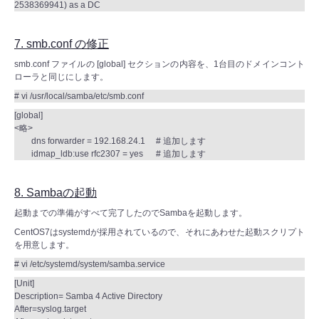
2538369941) as a DC
7. smb.conf の修正
smb.conf ファイルの [global] セクションの内容を、1台目のドメインコント
ローラと同じにします。
# vi /usr/local/samba/etc/smb.conf
[global]
<略>
dns forwarder = 192.168.24.1 # 追加します
idmap_ldb:use rfc2307 = yes # 追加します
8. Sambaの起動
起動までの準備がすべて完了したのでSambaを起動します。
CentOS7はsystemdが採用されているので、それにあわせた起動スクリプト
を用意します。
# vi /etc/systemd/system/samba.service
[Unit]
Description= Samba 4 Active Directory
After=syslog.target