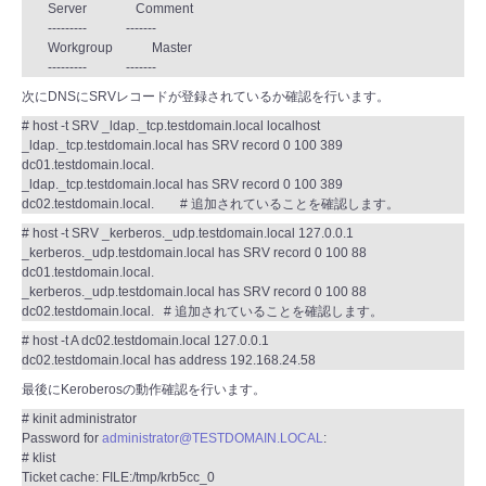
Server Comment
--------- -------
Workgroup Master
--------- -------
次にDNSにSRVレコードが登録されているか確認を行います。
# host -t SRV _ldap._tcp.testdomain.local localhost
_ldap._tcp.testdomain.local has SRV record 0 100 389
dc01.testdomain.local.
_ldap._tcp.testdomain.local has SRV record 0 100 389
dc02.testdomain.local. # 追加されていることを確認します。
# host -t SRV _kerberos._udp.testdomain.local 127.0.0.1
_kerberos._udp.testdomain.local has SRV record 0 100 88
dc01.testdomain.local.
_kerberos._udp.testdomain.local has SRV record 0 100 88
dc02.testdomain.local. # 追加されていることを確認します。
# host -t A dc02.testdomain.local 127.0.0.1
dc02.testdomain.local has address 192.168.24.58
最後にKeroberosの動作確認を行います。
# kinit administrator
Password for
administrator@TESTDOMAIN.LOCAL
:
# klist
Ticket cache: FILE:/tmp/krb5cc_0