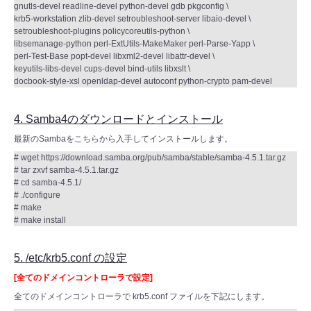
gnutls-devel readline-devel python-devel gdb pkgconfig \
krb5-workstation zlib-devel setroubleshoot-server libaio-devel \
setroubleshoot-plugins policycoreutils-python \
libsemanage-python perl-ExtUtils-MakeMaker perl-Parse-Yapp \
perl-Test-Base popt-devel libxml2-devel libattr-devel \
keyutils-libs-devel cups-devel bind-utils libxslt \
docbook-style-xsl openldap-devel autoconf python-crypto pam-devel
4. Samba4のダウンロードとインストール
最新のSambaをこちらから入手してインストールします。
# wget https://download.samba.org/pub/samba/stable/samba-4.5.1.tar.gz
# tar zxvf samba-4.5.1.tar.gz
# cd samba-4.5.1/
# ./configure
# make
# make install
5. /etc/krb5.conf の設定
[全てのドメインコントローラで設定]
全てのドメインコントローラで krb5.conf ファイルを下記にします。