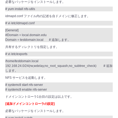
必要なパッケージをインストールします。
# yum install nfs-utils
idmapd.conf ファイル内の記述を自ドメインに修正します。
# vi /etc/idmapd.conf
[General]
#Domain = local.domain.edu
Domain = testdomain.local # 追加します。
共有するディレクトリを指定します。
# vi /etc/exports
/home/testdomain.local
192.168.24.0/24(rw,wdelay,no_root_squash,no_subtree_check) # 追加
します。
NFS サービスを起動します。
# systemctl start nfs-server
# systemctl enable nfs-server
ドメインコントローラ1台目の設定は以上です。
[追加ドメインコントローラの設定]
必要なパッケージをインストールします。