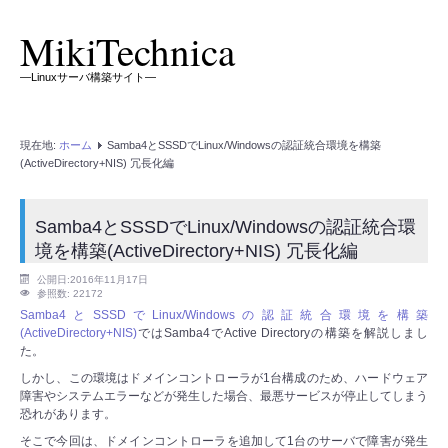
MikiTechnica
―Linuxサーバ構築サイト―
現在地:
ホーム
Samba4とSSSDでLinux/Windowsの認証統合環境を構築
(ActiveDirectory+NIS) 冗長化編
Samba4とSSSDでLinux/Windowsの認証統合環
境を構築(ActiveDirectory+NIS) 冗長化編
公開日:2016年11月17日
参照数: 22172
Samba4とSSSDでLinux/Windowsの認証統合環境を構築
(ActiveDirectory+NIS)
ではSamba4でActive Directoryの構築を解説しまし
た。
しかし、この環境はドメインコントローラが1台構成のため、ハードウェア
障害やシステムエラーなどが発生した場合、最悪サービスが停止してしまう
恐れがあります。
そこで今回は、ドメインコントローラを追加して1台のサーバで障害が発生