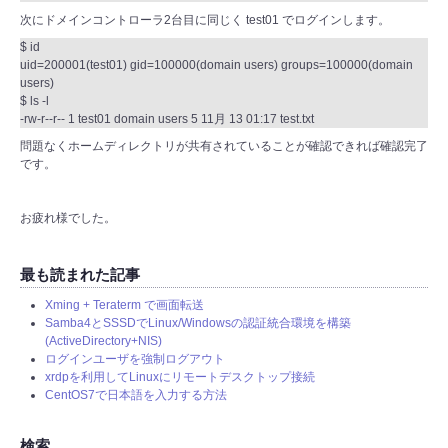
次にドメインコントローラ2台目に同じく test01 でログインします。
$ id
uid=200001(test01) gid=100000(domain users) groups=100000(domain
users)
$ ls -l
-rw-r--r-- 1 test01 domain users 5 11月 13 01:17 test.txt
問題なくホームディレクトリが共有されていることが確認できれば確認完了
です。
お疲れ様でした。
最も読まれた記事
Xming + Teraterm で画面転送
Samba4とSSSDでLinux/Windowsの認証統合環境を構築
(ActiveDirectory+NIS)
ログインユーザを強制ログアウト
xrdpを利用してLinuxにリモートデスクトップ接続
CentOS7で日本語を入力する方法
検索