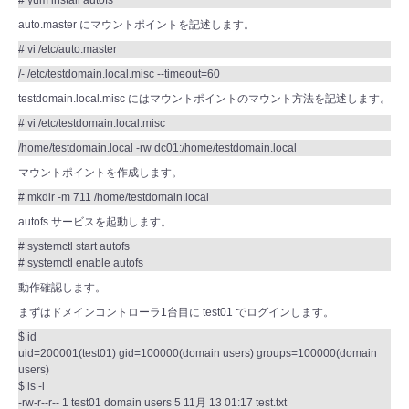
# yum install autofs
auto.master にマウントポイントを記述します。
# vi /etc/auto.master
/- /etc/testdomain.local.misc --timeout=60
testdomain.local.misc にはマウントポイントのマウント方法を記述します。
# vi /etc/testdomain.local.misc
/home/testdomain.local -rw dc01:/home/testdomain.local
マウントポイントを作成します。
# mkdir -m 711 /home/testdomain.local
autofs サービスを起動します。
# systemctl start autofs
# systemctl enable autofs
動作確認します。
まずはドメインコントローラ1台目に test01 でログインします。
$ id
uid=200001(test01) gid=100000(domain users) groups=100000(domain
users)
$ ls -l
-rw-r--r-- 1 test01 domain users 5 11月 13 01:17 test.txt