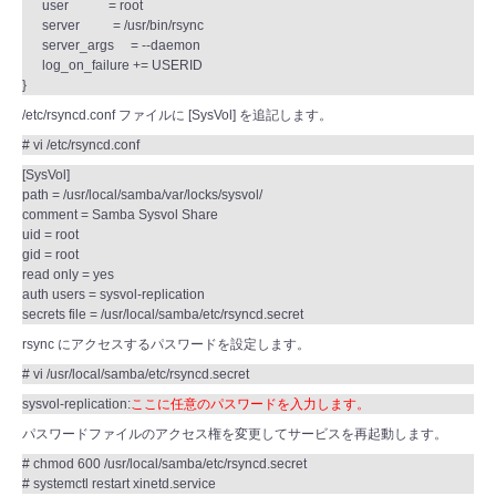
user = root
server = /usr/bin/rsync
server_args = --daemon
log_on_failure += USERID
}
/etc/rsyncd.conf ファイルに [SysVol] を追記します。
# vi /etc/rsyncd.conf
[SysVol]
path = /usr/local/samba/var/locks/sysvol/
comment = Samba Sysvol Share
uid = root
gid = root
read only = yes
auth users = sysvol-replication
secrets file = /usr/local/samba/etc/rsyncd.secret
rsync にアクセスするパスワードを設定します。
# vi /usr/local/samba/etc/rsyncd.secret
sysvol-replication:
ここに任意のパスワードを入力します。
パスワードファイルのアクセス権を変更してサービスを再起動します。
# chmod 600 /usr/local/samba/etc/rsyncd.secret
# systemctl restart xinetd.service