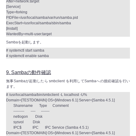
After=network.target
[Service]
Type=forking
PIDFile=/usr/local/samba/var/run/samba.pid
ExecStart=/usr/local/samba/sbin/samba
[Install]
WantedBy=multi-user.target
Sambaを起動します。
# systemctl start samba
# systemctl enable samba
9. Sambaの動作確認
無事Sambaが起動したら smbclient を利用してSambaへの接続確認を行い
ます。
# /usr/local/samba/bin/smbclient -L localhost -U%
Domain=[TESTDOMAIN] OS=[Windows 6.1] Server=[Samba 4.5.1]
Sharename Type Comment
--------- ---- -------
netlogon Disk
sysvol Disk
IPC$ IPC IPC Service (Samba 4.5.1)
Domain=[TESTDOMAIN] OS=[Windows 6.1] Server=[Samba 4.5.1]