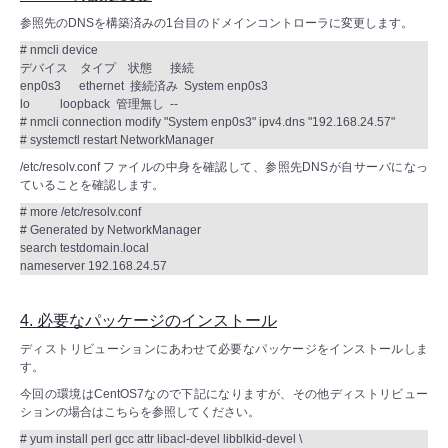
参照先のDNSを構築済みの1台目のドメインコントローラに変更します。
# nmcli device
デバイス タイプ 状態 接続
enp0s3 ethernet 接続済み System enp0s3
lo loopback 管理無し --
# nmcli connection modify "System enp0s3" ipv4.dns "192.168.24.57"
# systemctl restart NetworkManager
/etc/resolv.conf ファイルの中身を確認して、参照先DNSが自サーバになっ
ていることを確認します。
# more /etc/resolv.conf
# Generated by NetworkManager
search testdomain.local
nameserver 192.168.24.57
4. 必要なパッケージのインストール
ディストリビューションにあわせて必要なパッケージをインストールしま
す。
今回の環境はCentOS7なので下記になりますが、その他ディストリビュー
ションの場合はこちらを参照してください。
# yum install perl gcc attr libacl-devel libblkid-devel \