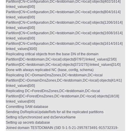
Partition[CN=Configuration,DC=testdomain,DC=local] objects[402/1614]
linked_values[0/0]
Partition[CN=Configuration,DC=testdomain,DC=local] objects[804/1614]
linked_values[0/0]
Partition[CN=Configuration,DC=testdomain,DC=local] objects[1206/1614]
linked_values[0/0]
Partition[CN=Configuration,DC=testdomain,DC=local] objects[1608/1614]
linked_values[0/0]
Partition[CN=Configuration,DC=testdomain,DC=local] objects[1614/1614]
linked_values[30/0]
Replicating critical objects from the base DN of the domain
Partition[DC=testdomain,DC=local] objects[97/97] linked_values[23/0]
Partition[DC=testdomain,DC=local] objects[372/275] linked_values[31/0]
Done with always replicated NC (base, config, schema)
Replicating DC=DomainDnsZones,DC=testdomain,DC=local
Partition[DC=DomainDnsZones,DC=testdomain,DC=local] objects[41/41]
linked_values[0/0]
Replicating DC=ForestDnsZones,DC=testdomain,DC=local
Partition[DC=ForestDnsZones,DC=testdomain,DC=local] objects[18/18]
linked_values[0/0]
Committing SAM database
Sending DsReplicaUpdateRefs for all the replicated partitions
Setting isSynchronized and dsServiceName
Setting up secrets database
Joined domain TESTDOMAIN (SID S-1-5-21-2957873491-915732319-