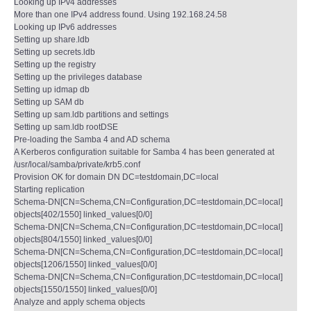
Looking up IPv4 addresses
More than one IPv4 address found. Using 192.168.24.58
Looking up IPv6 addresses
Setting up share.ldb
Setting up secrets.ldb
Setting up the registry
Setting up the privileges database
Setting up idmap db
Setting up SAM db
Setting up sam.ldb partitions and settings
Setting up sam.ldb rootDSE
Pre-loading the Samba 4 and AD schema
A Kerberos configuration suitable for Samba 4 has been generated at
/usr/local/samba/private/krb5.conf
Provision OK for domain DN DC=testdomain,DC=local
Starting replication
Schema-DN[CN=Schema,CN=Configuration,DC=testdomain,DC=local]
objects[402/1550] linked_values[0/0]
Schema-DN[CN=Schema,CN=Configuration,DC=testdomain,DC=local]
objects[804/1550] linked_values[0/0]
Schema-DN[CN=Schema,CN=Configuration,DC=testdomain,DC=local]
objects[1206/1550] linked_values[0/0]
Schema-DN[CN=Schema,CN=Configuration,DC=testdomain,DC=local]
objects[1550/1550] linked_values[0/0]
Analyze and apply schema objects