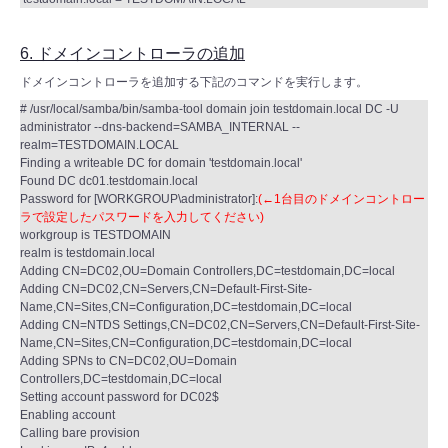
6. ドメインコントローラの追加
ドメインコントローラを追加する下記のコマンドを実行します。
# /usr/local/samba/bin/samba-tool domain join testdomain.local DC -U
administrator --dns-backend=SAMBA_INTERNAL --
realm=TESTDOMAIN.LOCAL
Finding a writeable DC for domain 'testdomain.local'
Found DC dc01.testdomain.local
Password for [WORKGROUP\administrator]:
(←1台目のドメインコントロー
ラで設定したパスワードを入力してください)
workgroup is TESTDOMAIN
realm is testdomain.local
Adding CN=DC02,OU=Domain Controllers,DC=testdomain,DC=local
Adding CN=DC02,CN=Servers,CN=Default-First-Site-
Name,CN=Sites,CN=Configuration,DC=testdomain,DC=local
Adding CN=NTDS Settings,CN=DC02,CN=Servers,CN=Default-First-Site-
Name,CN=Sites,CN=Configuration,DC=testdomain,DC=local
Adding SPNs to CN=DC02,OU=Domain
Controllers,DC=testdomain,DC=local
Setting account password for DC02$
Enabling account
Calling bare provision