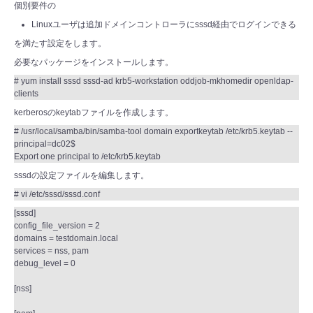
個別要件の
Linuxユーザは追加ドメインコントローラにsssd経由でログインできる
を満たす設定をします。
必要なパッケージをインストールします。
# yum install sssd sssd-ad krb5-workstation oddjob-mkhomedir openldap-
clients
kerberosのkeytabファイルを作成します。
# /usr/local/samba/bin/samba-tool domain exportkeytab /etc/krb5.keytab --
principal=dc02$
Export one principal to /etc/krb5.keytab
sssdの設定ファイルを編集します。
# vi /etc/sssd/sssd.conf
[sssd]
config_file_version = 2
domains = testdomain.local
services = nss, pam
debug_level = 0
[nss]