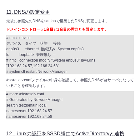
11. DNSの設定変更
最後に参照先のDNSをsambaで構築したDNSに変更します。
ドメインコントローラ1台目と2台目の両方とも設定します。
# nmcli device
デバイス タイプ 状態 接続
enp0s3 ethernet 接続済み System enp0s3
lo loopback 管理無し --
# nmcli connection modify "System enp0s3" ipv4.dns
"192.168.24.57,192.168.24.58"
# systemctl restart NetworkManager
/etc/resolv.confファイルの中身を確認して、参照先DNSが自サーバになって
いることを確認します。
# more /etc/resolv.conf
# Generated by NetworkManager
search testdomain.local
nameserver 192.168.24.57
nameserver 192.168.24.58
12. Linuxの認証をSSSD経由でActiveDirectoryと連携