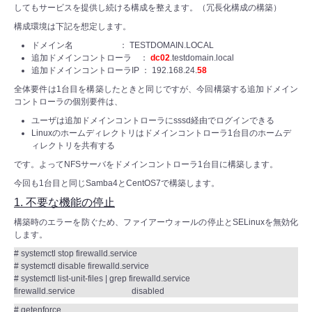
してもサービスを提供し続ける構成を整えます。（冗長化構成の構築）
構成環境は下記を想定します。
ドメイン名 ： TESTDOMAIN.LOCAL
追加ドメインコントローラ ：
dc02
.testdomain.local
追加ドメインコントローラIP ： 192.168.24.
58
全体要件は1台目を構築したときと同じですが、今回構築する追加ドメイン
コントローラの個別要件は、
ユーザは追加ドメインコントローラにsssd経由でログインできる
Linuxのホームディレクトリはドメインコントローラ1台目のホームデ
ィレクトリを共有する
です。よってNFSサーバをドメインコントローラ1台目に構築します。
今回も1台目と同じSamba4とCentOS7で構築します。
1. 不要な機能の停止
構築時のエラーを防ぐため、ファイアーウォールの停止とSELinuxを無効化
します。
# systemctl stop firewalld.service
# systemctl disable firewalld.service
# systemctl list-unit-files | grep firewalld.service
firewalld.service disabled
# getenforce