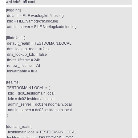
# vi /etc/krb5.conf
[logging]
default = FILE:/var/log/krb5libs.log
kdc = FILE:/var/log/krb5kdc.log
admin_server = FILE:/var/log/kadmind.log
[libdefaults]
default_realm = TESTDOMAIN.LOCAL
dns_lookup_realm = false
dns_lookup_kdc = false
ticket_lifetime = 24h
renew_lifetime = 7d
forwardable = true
[realms]
TESTDOMAIN.LOCAL = {
kdc = dc01.testdomain.local
kdc = dc02.testdomain.local
admin_server = dc01.testdomain.local
admin_server = dc02.testdomain.local
}
[domain_realm]
.testdomain.local = TESTDOMAIN.LOCAL
testdomain.local = TESTDOMAIN.LOCAL