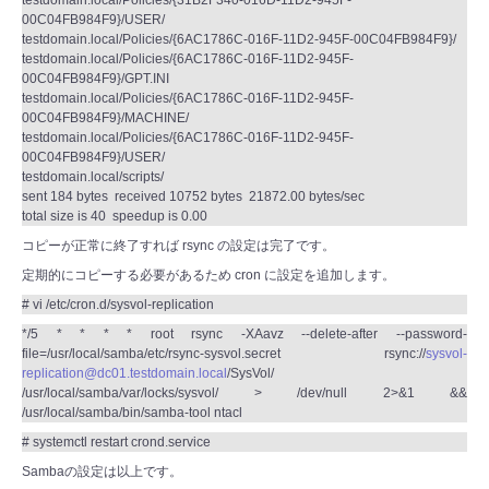
testdomain.local/Policies/{31B2F340-016D-11D2-945F-
00C04FB984F9}/USER/
testdomain.local/Policies/{6AC1786C-016F-11D2-945F-00C04FB984F9}/
testdomain.local/Policies/{6AC1786C-016F-11D2-945F-
00C04FB984F9}/GPT.INI
testdomain.local/Policies/{6AC1786C-016F-11D2-945F-
00C04FB984F9}/MACHINE/
testdomain.local/Policies/{6AC1786C-016F-11D2-945F-
00C04FB984F9}/USER/
testdomain.local/scripts/
sent 184 bytes received 10752 bytes 21872.00 bytes/sec
total size is 40 speedup is 0.00
コピーが正常に終了すれば rsync の設定は完了です。
定期的にコピーする必要があるため cron に設定を追加します。
# vi /etc/cron.d/sysvol-replication
*/5 * * * * root rsync -XAavz --delete-after --password-
file=/usr/local/samba/etc/rsync-sysvol.secret rsync://
sysvol-
replication@dc01.testdomain.local
/SysVol/
/usr/local/samba/var/locks/sysvol/ > /dev/null 2>&1 &&
/usr/local/samba/bin/samba-tool ntacl
# systemctl restart crond.service
Sambaの設定は以上です。