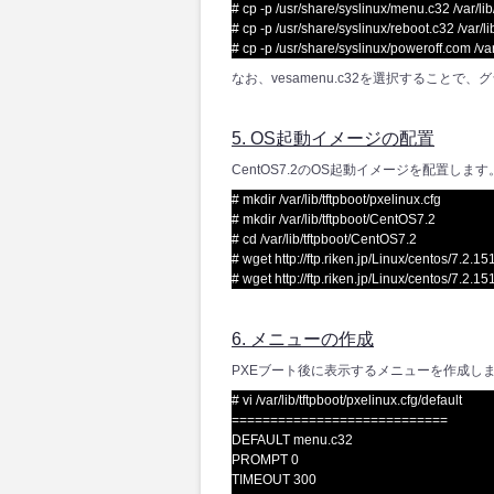
# cp -p /usr/share/syslinux/menu.c32 /var/lib/
# cp -p /usr/share/syslinux/reboot.c32 /var/lib
# cp -p /usr/share/syslinux/poweroff.com /var/
なお、vesamenu.c32を選択すること
5. OS起動イメージの配置
CentOS7.2のOS起動イメージを配置します
# mkdir /var/lib/tftpboot/pxelinux.cfg
# mkdir /var/lib/tftpboot/CentOS7.2
# cd /var/lib/tftpboot/CentOS7.2
# wget http://ftp.riken.jp/Linux/centos/7.2.
# wget http://ftp.riken.jp/Linux/centos/7.2
6. メニューの作成
PXEブート後に表示するメニューを作成し
# vi /var/lib/tftpboot/pxelinux.cfg/default
============================
DEFAULT menu.c32
PROMPT 0
TIMEOUT 300