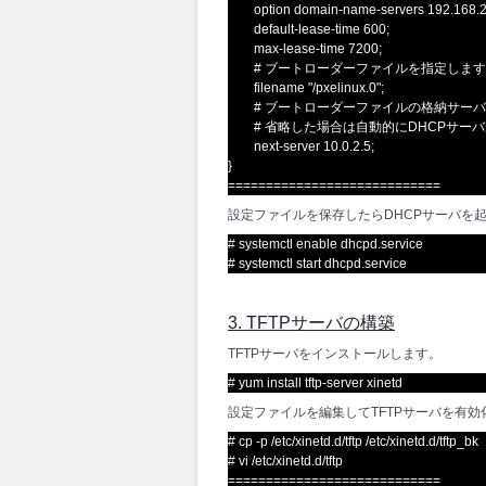
option domain-name-servers 192.168.2
default-lease-time 600;
max-lease-time 7200;
# ブートローダーファイルを指定します
filename "/pxelinux.0";
# ブートローダーファイルの格納サーバ
# 省略した場合は自動的にDHCPサーバ
next-server 10.0.2.5;
}
============================
設定ファイルを保存したらDHCPサーバを
# systemctl enable dhcpd.service
# systemctl start dhcpd.service
3. TFTPサーバの構築
TFTPサーバをインストールします。
# yum install tftp-server xinetd
設定ファイルを編集してTFTPサーバを有効
# cp -p /etc/xinetd.d/tftp /etc/xinetd.d/tftp_bk
# vi /etc/xinetd.d/tftp
============================