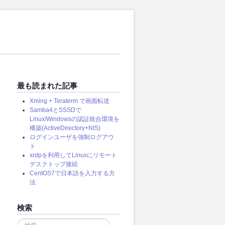
最も読まれた記事
Xming + Teraterm で画面転送
Samba4とSSSDで
Linux/Windowsの認証統合環境を
構築(ActiveDirectory+NIS)
ログインユーザを強制ログアウ
ト
xrdpを利用してLinuxにリモート
デスクトップ接続
CentOS7で日本語を入力する方
法
検索
検