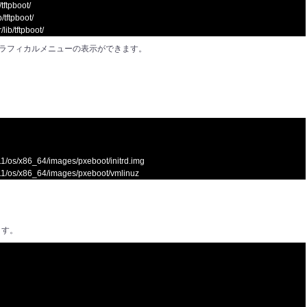
tftpboot/
/tftpboot/
lib/tftpboot/
で、グラフィカルメニューの表示ができます。
。
1511/os/x86_64/images/pxeboot/initrd.img
.1511/os/x86_64/images/pxeboot/vmlinuz
ます。