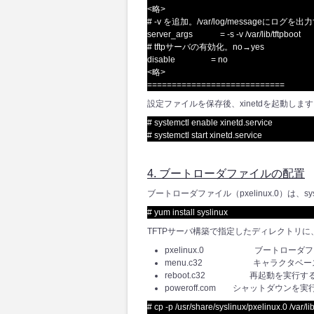
<略>
# -v を追加。/var/log/messageにログ
server_args = -s -v /var/lib/tftpboot
# tftpサーバの有効化。no→yes
disable = no
<略>
============================
設定ファイルを保存後、xinetdを起動しま
# systemctl enable xinetd.service
# systemctl start xinetd.service
4. ブートローダファイルの配置
ブートローダファイル（pxelinux.0）は、s
# yum install syslinux
TFTPサーバ構築で指定したディレクトリ
pxelinux.0 ブートローダフ
menu.c32 キャラクタベー
reboot.c32 再起動を実行す
poweroff.com シャットダウンを
# cp -p /usr/share/syslinux/pxelinux.0 /var/lib