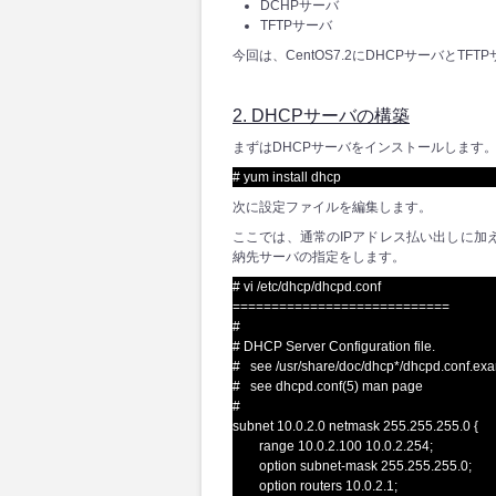
DCHPサーバ
TFTPサーバ
今回は、CentOS7.2にDHCPサーバとTF
2. DHCPサーバの構築
まずはDHCPサーバをインストールします
# yum install dhcp
次に設定ファイルを編集します。
ここでは、通常のIPアドレス払い出しに加
納先サーバの指定をします。
# vi /etc/dhcp/dhcpd.conf
============================
#
# DHCP Server Configuration file.
# see /usr/share/doc/dhcp*/dhcpd.conf.ex
# see dhcpd.conf(5) man page
#
subnet 10.0.2.0 netmask 255.255.255.0 {
range 10.0.2.100 10.0.2.254;
option subnet-mask 255.255.255.0;
option routers 10.0.2.1;