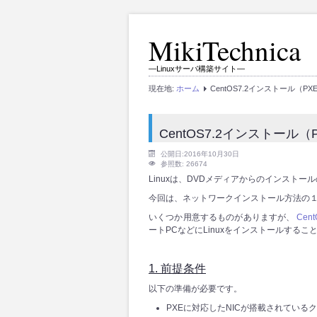
MikiTechnica
―Linuxサーバ構築サイト―
現在地:
ホーム
CentOS7.2インストール（PX
CentOS7.2インストール（
公開日:2016年10月30日
参照数: 26674
Linuxは、DVDメディアからのインスト
今回は、ネットワークインストール方法の１
いくつか用意するものがありますが、
Cen
ートPCなどにLinuxをインストールするこ
1. 前提条件
以下の準備が必要です。
PXEに対応したNICが搭載されている