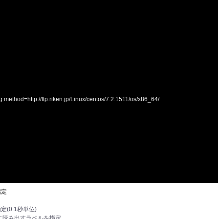
ethod=http://ftp.riken.jp/Linux/centos/7.2.1511/os/x86_64/
指定
を指定(0.1秒単位)
に読み出すラベルを指定