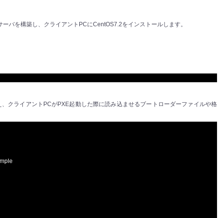
TPサーバを構築し、クライアントPCにCentOS7.2をインストールします。
。
え、クライアントPCがPXE起動した際に読み込ませるブートローダーファイルや格
ample