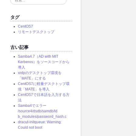
索
.
.
タグ
.
CentOS7
リモートデスクトップ
古い記事
Samba4.7（AD with MIT
Kerberos）をソースコードから
導入
xrdpのデスクトップ環境を
「MATE」にする
CentOS7に軽量デスクトップ環
境「MATE」を導入
CentOS7で日本語を入力する方
法
Samba4でエラー
/source4/dsdb/samdb/ld
b_modules/password_hash.c
dracut-initqueue: Warning:
Could not boot