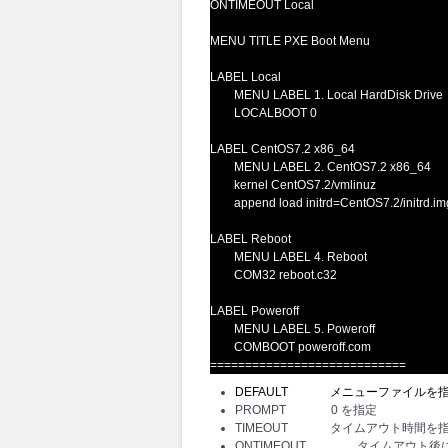
ONTIMEOUT Local
MENU TITLE PXE Boot Menu
LABEL Local
MENU LABEL 1. Local HardDisk Drive
LOCALBOOT 0
LABEL CentOS7.2 x86_64
MENU LABEL 2. CentOS7.2 x86_64
kernel CentOS7.2/vmlinuz
append load initrd=CentOS7.2/initrd.img m
LABEL Reboot
MENU LABEL 4. Reboot
COM32 reboot.c32
LABEL Poweroff
MENU LABEL 5. Poweroff
COMBOOT poweroff.com
============================
DEFAULT メニューファイルを
PROMPT 0 を指定
TIMEOUT タイムアウト時間
ONTIMEOUT タイムアウト後