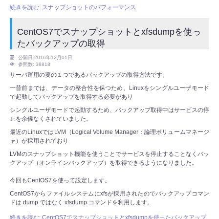
続きを読む: スナップショットのパフォーマンス
CentOS7でスナップショットとxfsdumpを使っ
たバックアップの取得
公開日:2016年12月01日
参照数: 38818
サーバ運用の要の１つであるバックアップの取得方法です。
一昔前までは、データの整合性を保つため、Linuxをシングルユーザモード
で起動してバックアップを取得する必要があり
シングルユーザモードで起動するため、バックアップ取得中はサービスの停
止を余儀なくされていました。
最近のLinuxではLVM（Logical Volume Manager：論理ボリュームマネージ
ャ）が採用されており
LVMのスナップショット機能を使うことでサービスを停止することなくバッ
クアップ（オンラインバックアップ）を取得できるようになりました。
今回もCentOS7を使って設定します。
CentOS7からファイルシステムにxfsが採用されたのでバックアップコマン
ドは dump ではなく xfsdump コマンドを利用します。
続きを読む: CentOS7でスナップショットとxfsdumpを使ったバックアップ