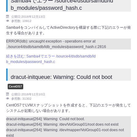
Samba4でエラー /source4/dsdb/samdb/ld
b_modules/password_hash.c
公開日:2016年12月13日
参照数: 10912
Samba4をコンパイルしてActiveDirectoryを構築する際に下記のエラーが発
生する場合があります。
ERROR(ldb): uncaught exception - operations error at
../source4/dsdb/samdb/ldb_modules/password_hash.c:2816
続きを読む: Samba4でエラー /source4/dsdb/samdb/ld
b_modules/password_hash.c
dracut-initqueue: Warning: Could not boot
CentOS7
公開日:2016年12月10日
参照数: 31302
CentOS7でLVMスナップショットを作成すると、下記のエラーが発生して
システムが起動しない場合があります。
dracut-initqueue[264]: Warning: Could not boot.
dracut-initqueue[264]: Warning: /dev/VolGroup01/root does not exist
dracut-initqueue[264]: Warning: /dev/mapper/VolGroup01-root does not
exist