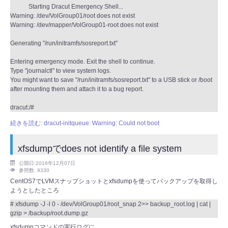
Starting Dracut Emergency Shell...
Warning: /dev/VolGroup01/root does not exist
Warning: /dev/mapper/VolGroup01-root does not exist
Generating "/run/initramfs/sosreport.txt"
Entering emergency mode. Exit the shell to continue.
Type "journalctl" to view system logs.
You might want to save "/run/initramfs/sosreport.txt" to a USB stick or /boot
after mounting them and attach it to a bug report.
dracut:/#
続きを読む: dracut-initqueue: Warning: Could not boot
xfsdumpでdoes not identify a file system
公開日:2016年12月07日
参照数: 9330
CentOS7でLVMスナップショットとxfsdumpを使ってバックアップを取得し
ようとしたところ
# xfsdump -J -l 0 - /dev/VolGroup01/root_snap 2>> backup_root.log | cat |
gzip > /backup/root.dump.gz
xfsdumpコマンドの実行ログに