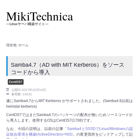
MikiTechnica
―Linuxサーバ構築サイト―
現在地:
ホーム
Samba4.7（AD with MIT Kerberos）をソース
コードから導入
CentOS7
公開日:2017年10月14日
参照数: 14231
遂にSamba4.7からMIT Kerberos がサポートされました。(Samba4.6以前は
heimdal kerberos)
CentOS7ではまだSamba4.7のパッケージの配布が無いためソースコードか
ら導入します。使用するOSはCentOS7(1708)です。
なお、今回の説明は、以前の記事「
Samba4とSSSDでLinux/Windowsの認
証統合環境を構築(ActiveDirectory+NIS)
」の変更箇所をピックアップして記