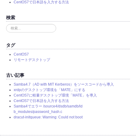
CentOS7で日本語を入力する方法
検索
検
索
.
.
タグ
.
CentOS7
リモートデスクトップ
古い記事
Samba4.7（AD with MIT Kerberos）をソースコードから導入
xrdpのデスクトップ環境を「MATE」にする
CentOS7に軽量デスクトップ環境「MATE」を導入
CentOS7で日本語を入力する方法
Samba4でエラー /source4/dsdb/samdb/ld
b_modules/password_hash.c
dracut-initqueue: Warning: Could not boot