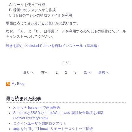
ツールを使って作成
稼働中のシステムから作成
1台目のマシンの構成ファイルを利用
場面に応じて使い分けると良いかと思います。
なお、「A.」 と 「B.」 は専用ツールを利用するので以下の操作にてツール
をインストールしてください。
続きを読む: KickstartでLinuxを自動インストール（基本編）
1 / 3
最初へ
前へ
1
2
3
次へ
最後へ
My Blog
最も読まれた記事
Xming + Teraterm で画面転送
Samba4とSSSDでLinux/Windowsの認証統合環境を構築
(ActiveDirectory+NIS)
ログインユーザを強制ログアウト
xrdpを利用してLinuxにリモートデスクトップ接続