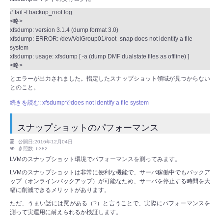
# tail -f backup_root.log
<略>
xfsdump: version 3.1.4 (dump format 3.0)
xfsdump: ERROR: /dev/VolGroup01/root_snap does not identify a file
system
xfsdump: usage: xfsdump [ -a (dump DMF dualstate files as offline) ]
<略>
とエラーが出力されました。指定したスナップショット領域が見つからない
とのこと。
続きを読む: xfsdumpでdoes not identify a file system
スナップショットのパフォーマンス
公開日:2016年12月04日
参照数: 6382
LVMのスナップショット環境でパフォーマンスを測ってみます。
LVMのスナップショットは非常に便利な機能で、サーバ稼働中でもバックア
ップ（オンラインバックアップ）が可能なため、サーバを停止する時間を大
幅に削減できるメリットがあります。
ただ、うまい話には罠がある（?）と言うことで、実際にパフォーマンスを
測って実運用に耐えられるか検証します。