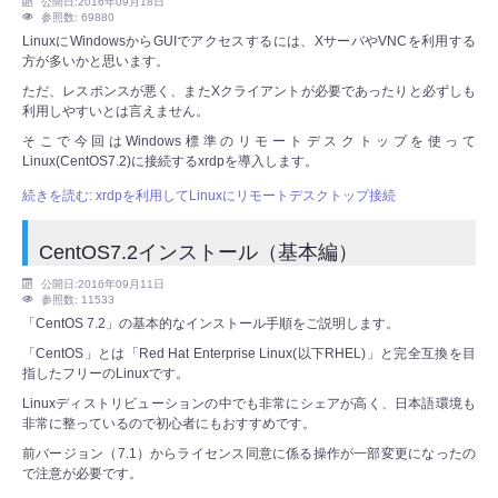
公開日:2016年09月18日
参照数: 69880
LinuxにWindowsからGUIでアクセスするには、XサーバやVNCを利用する
方が多いかと思います。
ただ、レスポンスが悪く、またXクライアントが必要であったりと必ずしも
利用しやすいとは言えません。
そこで今回はWindows標準のリモートデスクトップを使って
Linux(CentOS7.2)に接続するxrdpを導入します。
続きを読む: xrdpを利用してLinuxにリモートデスクトップ接続
CentOS7.2インストール（基本編）
公開日:2016年09月11日
参照数: 11533
「CentOS 7.2」の基本的なインストール手順をご説明します。
「CentOS」とは「Red Hat Enterprise Linux(以下RHEL)」と完全互換を目
指したフリーのLinuxです。
Linuxディストリビューションの中でも非常にシェアが高く、日本語環境も
非常に整っているので初心者にもおすすめです。
前バージョン（7.1）からライセンス同意に係る操作が一部変更になったの
で注意が必要です。