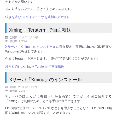
があるかと思います。
その方法をパターンに分けてまとめてみました。
続きを読む: ログインユーザを強制ログアウト
Xming + Teraterm で画面転送
公開日:2016年10月09日
参照数: 93224
Xサーバ「Xming」のインストール
に引き続き、実際にLinuxのGUI画面を
Windowsに転送してみます。
今回はTeratermを利用します。（PuTTYでも同じことができます）
続きを読む: Xming + Teraterm で画面転送
Xサーバ「Xming」のインストール
公開日:2016年10月02日
参照数: 19477
Xサーバのほとんどは有償（しかも高額）ですが、今回ご紹介する
「Xming」は無償のため、とても手軽に利用できます。
Linux側に追加パッケージ（VNCなど）を導入することなく、LinuxのGUI画
面をWindowsマシンに転送することができます。