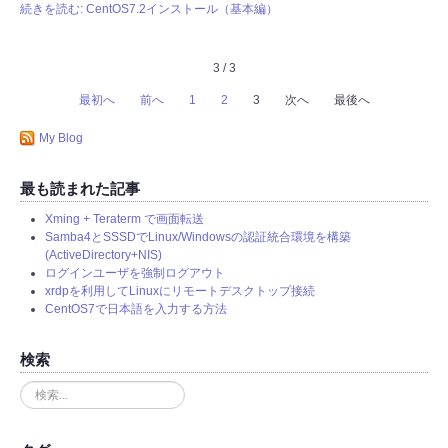
続きを読む: CentOS7.2インストール（基本編）
3 / 3
最初へ
前へ
1
2
3
次へ
最後へ
My Blog
最も読まれた記事
Xming + Teraterm で画面転送
Samba4とSSSDでLinux/Windowsの認証統合環境を構築
(ActiveDirectory+NIS)
ログインユーザを強制ログアウト
xrdpを利用してLinuxにリモートデスクトップ接続
CentOS7で日本語を入力する方法
検索
検
索
.
.